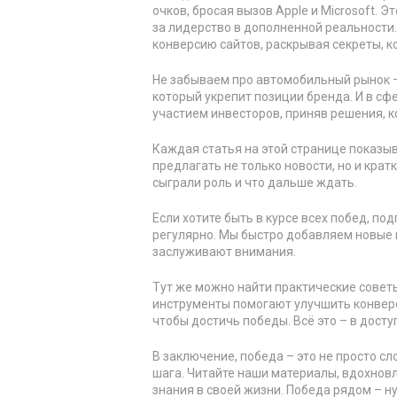
очков, бросая вызов Apple и Microsoft. 
за лидерство в дополненной реальности.
конверсию сайтов, раскрывая секреты, к
Не забываем про автомобильный рынок –
который укрепит позиции бренда. И в сф
участием инвесторов, приняв решения, к
Каждая статья на этой странице показыв
предлагать не только новости, но и крат
сыграли роль и что дальше ждать.
Если хотите быть в курсе всех побед, п
регулярно. Мы быстро добавляем новые 
заслуживают внимания.
Тут же можно найти практические советы
инструменты помогают улучшить конверс
чтобы достичь победы. Всё это – в дост
В заключение, победа – это не просто сл
шага. Читайте наши материалы, вдохно
знания в своей жизни. Победа рядом – н