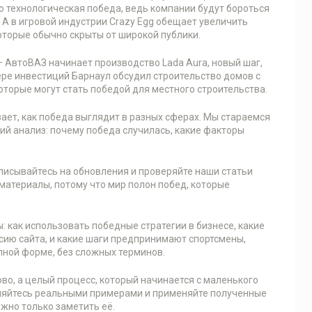
Это технологическая победа, ведь компании будут бороться
 А в игровой индустрии Crazy Egg обещает увеличить
оторые обычно скрыты от широкой публики.
 АвтоВАЗ начинает производство Lada Aura, новый шаг,
ере инвестиций Барнаул обсудил строительство домов с
оторые могут стать победой для местного строительства.
ает, как победа выглядит в разных сферах. Мы стараемся
кий анализ: почему победа случилась, какие факторы
одписывайтесь на обновления и проверяйте наши статьи
материалы, потому что мир полон побед, которые
: как использовать победные стратегии в бизнесе, какие
ию сайта, и какие шаги предпринимают спортсмены,
упной форме, без сложных терминов.
ово, а целый процесс, который начинается с маленького
вляйтесь реальными примерами и применяйте полученные
ужно только заметить её.