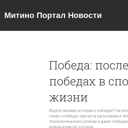
Митино Портал Новости
Победа: посл
победах в спо
жизни
Ищете свежие истории о победах? На эт
слово «победа» звучит в заголовках и те
технологических успехах и даже победах 
важна и как её достичь.