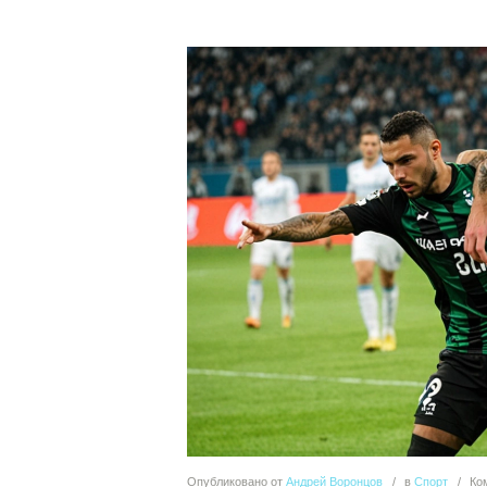
Опубликовано
от
Андрей Воронцов
в
Спорт
Ко