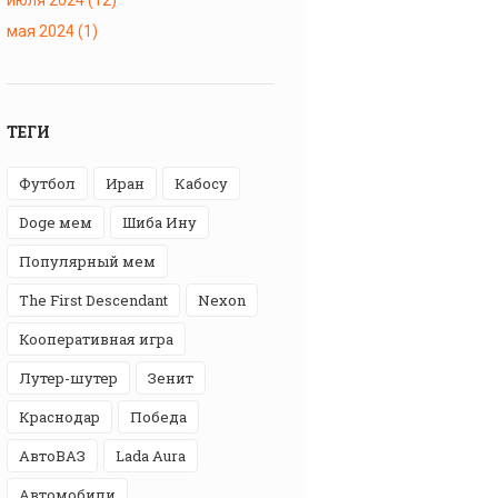
мая 2024
(1)
ТЕГИ
футбол
Иран
Кабосу
Doge мем
Шиба Ину
популярный мем
The First Descendant
Nexon
кооперативная игра
лутер-шутер
Зенит
Краснодар
победа
АвтоВАЗ
Lada Aura
автомобили