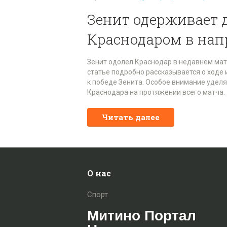
Зенит одерживает 
Краснодаром в нап
Зенит одолел Краснодар в недавнем матч
статье подробно рассказывается о ходе
к победе Зенита. Особое внимание удел
Краснодара на протяжении всего матча.
Читать далее
О нас
Спорт
Митино Портал