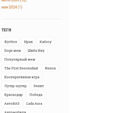
мая 2024
(1)
ТЕГИ
футбол
Иран
Кабосу
Doge мем
Шиба Ину
популярный мем
The First Descendant
Nexon
кооперативная игра
лутер-шутер
Зенит
Краснодар
победа
АвтоВАЗ
Lada Aura
автомобили