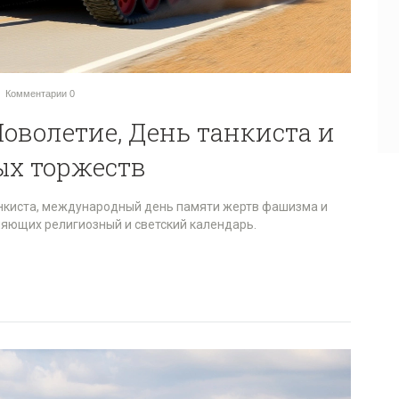
Комментарии
0
: Новолетие, День танкиста и
ых торжеств
танкиста, международный день памяти жертв фашизма и
яющих религиозный и светский календарь.