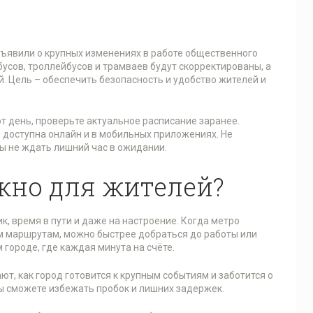
бъявили о крупных изменениях в работе общественного
усов, троллейбусов и трамваев будут скорректированы, а
. Цель – обеспечить безопасность и удобство жителей и
от день, проверьте актуальное расписание заранее.
 доступна онлайн и в мобильных приложениях. Не
ы не ждать лишний час в ожидании.
жно для жителей?
к, время в пути и даже на настроение. Когда метро
ым маршрутам, можно быстрее добраться до работы или
 городе, где каждая минута на счёте.
ют, как город готовится к крупным событиям и заботится о
ы сможете избежать пробок и лишних задержек.