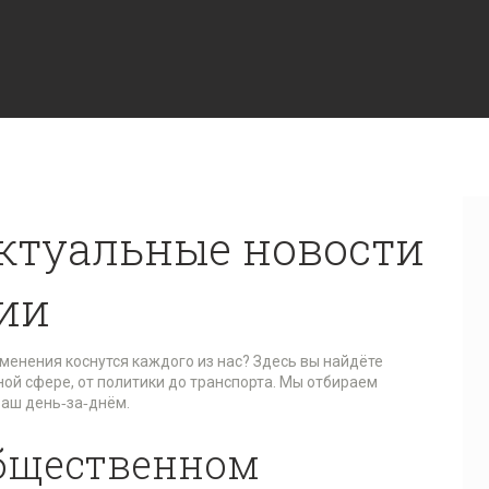
ктуальные новости
ии
зменения коснутся каждого из нас? Здесь вы найдёте
ой сфере, от политики до транспорта. Мы отбираем
ваш день‑за‑днём.
общественном