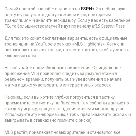
Самый простой способ – подписка на
ESPN+
. За небольшую
плату вы получаете доступ к живой игре, повторным
трансляциям и аналитическим шоу. Если у вас есть кабельное
ТВ, то большинство матчей идут по каналу
MLS Season Pass
.
Для тех, кто хочет бесплатные варианты, есть официальные
трансляции на YouTube в рамках «MLS Highlights». Хотя они
показывают только отрезки, но часто хватает, чтобы увидеть
ключевые голы.
Не забывайте про мобильные приложения. Официальное
приложение MLS позволяет следить за результатами в
реальном времени, получать push‑уведомления о начале
матча и даже участвовать в интерактивных опросах.
Наконец, если вы хотите глубже погрузиться в тактику,
просмотрите статистику на
fbref.com
. Там собраны данные по
каждому игроку, процент владения мячом и многое другое.
Используйте эту информацию, чтобы предсказывать исходы и
выигрывать в ставках (но помните о риске).
MLS растёт, привлекает новых зрителей и становится всё