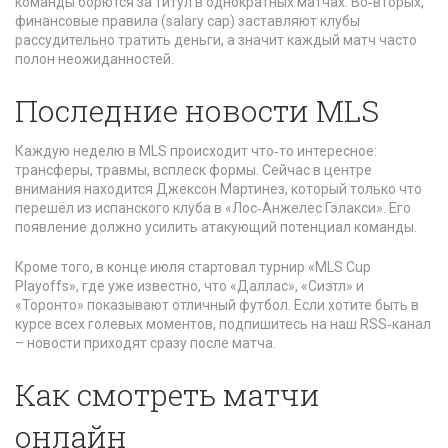
команды борются за титул в однократных матчах. Во‑вторых,
финансовые правила (salary cap) заставляют клубы
рассудительно тратить деньги, а значит каждый матч часто
полон неожиданностей.
Последние новости MLS
Каждую неделю в MLS происходит что‑то интересное:
трансферы, травмы, всплеск формы. Сейчас в центре
внимания находится Джексон Мартинез, который только что
перешёл из испанского клуба в «Лос‑Анжелес Гэлакси». Его
появление должно усилить атакующий потенциал команды.
Кроме того, в конце июля стартовал турнир «MLS Cup
Playoffs», где уже известно, что «Даллас», «Сиэтл» и
«Торонто» показывают отличный футбол. Если хотите быть в
курсе всех голевых моментов, подпишитесь на наш RSS‑канал
– новости приходят сразу после матча.
Как смотреть матчи
онлайн