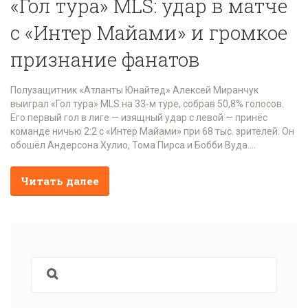
«Гол тура» MLS: удар в матче
с «Интер Майами» и громкое
признание фанатов
Полузащитник «Атланты Юнайтед» Алексей Миранчук
выиграл «Гол тура» MLS на 33‑м туре, собрав 50,8% голосов.
Его первый гол в лиге — изящный удар с левой — принёс
команде ничью 2:2 с «Интер Майами» при 68 тыс. зрителей. Он
обошёл Андерсона Хулио, Тома Пирса и Бобби Вуда.
Наставник Роб Валентино отметил, что игрок быстро
адаптируется и уже делает партнёров сильнее.
Читать далее