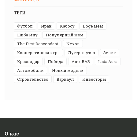
ТЕГИ
футбол
Иран
Кабосу
Doge мем
Шиба Ину
популярный мем
The First Descendant
Nexon
кооперативная игра
лутер-шутер
Зенит
Краснодар
победа
АвтоВАЗ
Lada Aura
автомобили
новый модель
строительство
Барнаул
инвесторы
О нас