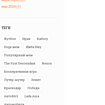
мая 2024
(1)
ТЕГИ
футбол
Иран
Кабосу
Doge мем
Шиба Ину
популярный мем
The First Descendant
Nexon
кооперативная игра
лутер-шутер
Зенит
Краснодар
победа
АвтоВАЗ
Lada Aura
автомобили