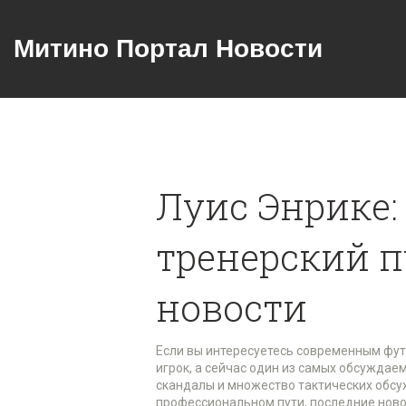
Митино Портал Новости
Луис Энрике:
тренерский п
новости
Если вы интересуетесь современным фут
игрок, а сейчас один из самых обсуждаем
скандалы и множество тактических обсу
профессиональном пути, последние новос