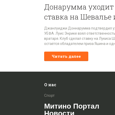
Донарумма уходит 
ставка на Шевалье 
Джанлуиджи Доннарумма подтвердил ухо
УЕФА. Луис Энрике взял ответственност
вратаря. Клуб сделал ставку на Лукиса 
остаётся обладателем приза Яшина и одн
Читать далее
О нас
Спорт
Митино Портал
Новости