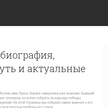
 биография,
уть и актуальные
болом, имя Луиса Энрике наверняка уже знакомо. Бывший
ых тренеров, он успел собрать за карьеру победы,
ждений. На этой странице мы собрали самое важное о его
ти и простые разборы его стиля.