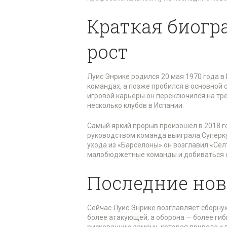
Краткая биогр
рост
Луис Энрике родился 20 мая 1970 года в
командах, а позже пробился в основной с
игровой карьеры он переключился на тре
несколько клубов в Испании.
Самый яркий прорыв произошёл в 2018 го
руководством команда выиграла Суперку
ухода из «Барселоны» он возглавил «Сел
малобюджетные команды и добиваться с
Последние нов
Сейчас Луис Энрике возглавляет сборную
более атакующей, а оборона — более гиб
рискованную замену, которая привела к 