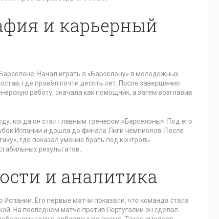
афия и карьерный
 Барселоне. Начал играть в «Барселону» в молодежных
остав, где провёл почти десять лет. После завершения
нерскую работу, сначала как помощник, а затем возглавив
ду, когда он стал главным тренером «Барселоны». Под его
бок Испании и дошла до финала Лиги чемпионов. После
тику», где показал умение брать под контроль
табильных результатов.
ости и аналитика
 Испании. Его первые матчи показали, что команда стала
кой. На последнем матче против Португалии он сделал
победному голу в добавленное время. Такая смелость