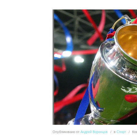
Опубликовано
от
Андрей Воронцов
в
Спорт
Ко