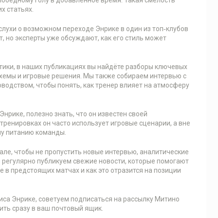
х статьях.
 слухи о возможном переходе Энрике в один из топ‑клубов
, но эксперты уже обсуждают, как его стиль может
ктики, в наших публикациях вы найдёте разборы ключевых
схемы и игровые решения. Мы также собираем интервью с
оводством, чтобы понять, как тренер влияет на атмосферу
Энрике, полезно знать, что он известен своей
тренировках он часто использует игровые сценарии, а вне
му питанию команды.
але, чтобы не пропустить новые интервью, аналитические
 регулярно публикуем свежие новости, которые помогают
е в предстоящих матчах и как это отразится на позиции
уиса Энрике, советуем подписаться на рассылку Митино
ить сразу в ваш почтовый ящик.