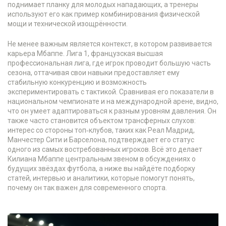
поднимает планку для молодых нападающих, а тренеры
используют его как пример комбинирования физической
мощи и технической изощрённости.
Не менее важным является контекст, в котором развивается
карьера Мбаппе.
Лига 1
,
французская высшая
профессиональная лига, где игрок проводит большую часть
сезона, оттачивая свои навыки
предоставляет ему
стабильную конкуренцию и возможность
экспериментировать с тактикой. Сравнивая его показатели в
национальном чемпионате и на международной арене, видно,
что он умеет адаптироваться к разным уровням давления. Он
также часто становится объектом трансферных слухов:
интерес со стороны топ‑клубов, таких как Реал Мадрид,
Манчестер Сити и Барселона, подтверждает его статус
одного из самых востребованных игроков. Всё это делает
Килиана Мбаппе центральным звеном в обсуждениях о
будущих звёздах футбола, а ниже вы найдёте подборку
статей, интервью и аналитики, которые помогут понять,
почему он так важен для современного спорта.