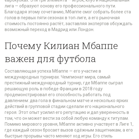
еврокубках. Эти три элемента — игрок, клуб и национальная
лига — образуют основу его профессионального пути.
Благодаря этому сочетанию, Мбаппе смог собрать более ста
голов в первых пяти сезонах в топ‑лиге, а его рыночная
стоимость постоянно растёт, заставляя экспертов обсуждать
возможный переход в Мадрид или Лондон.
Почему Килиан Мбаппе
важен для футбола
Составляющая успеха Мбаппе — его участие в
международных турнирах.
Чемпионат мира
,
самый
престижный международный турнир, где Мбаппе сыграл
решающую роль в победе Франции в 2018 году
продемонстрировал его способность работать под
давлением: два гола в финальном матче и несколько ярких
действий в групповой стадии сделали его национального
героя. Этот опыт усилил его репутацию и дал уверенность в
том, что он может вести за собой любую команду к титулам.
Помимо мирового уровня, Мбаппе активно участвует в Лиге 1,
где каждый сезон бросает вызов одёжным защитникам, а его
быстрые прорывы часто меняют ход игры. Его стиль