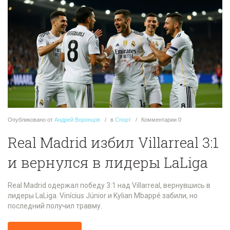
Опубликовано
от
Андрей Воронцов
в
Спорт
Комментарии
0
Real Madrid избил Villarreal 3:1
и вернулся в лидеры LaLiga
Real Madrid одержал победу 3:1 над Villarreal, вернувшись в
лидеры LaLiga. Vinícius Júnior и Kylian Mbappé забили, но
последний получил травму.