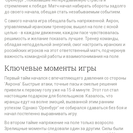
'Оренбург', показавшие непередаваемую страсть и
стремление к победе. Матч начал набирать обороты задолго
до своего начала, обещая стать незабываемым событием.
С самого начала игра обещала быть напряженной. Акрон,
управляемый иранским тренером, вышел на поле с ясной
целью - в каждом движении, каждом пасе чувствовалась
решимость и желание показать лучшее. Тренер команды,
обладая неподдельной энергией, смог настроить иранских и
российских игроков на этот ответственный матч, подчеркнув
важность командной работы и взаимопонимания на поле.
Ключевые моменты игры
Первый тайм начался с впечатляющего давления со стороны
'Акрона'. Быстрые атаки, точные пасы и смелые решения
привели к первому голу уже на 15-й минуте. Этот гол стал
настоящим подарком для болельщиков. Казалось, что
иранцы едут на волне эмоций, вызванной этим ранним
успехом. Однако 'Оренбург' не собирался сдаваться без боя и
начал постепенно выравнивать игру.
Во втором тайме напряжение на поле только возросло.
Зрелищные моменты следовали один за другим. Силы были